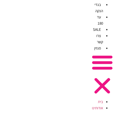
בגדי
הנקה
עד
180
SALE
צרו
קשר
מגזין
בית
אודותינו