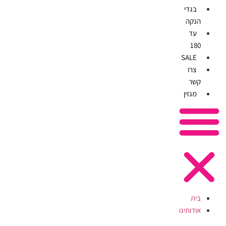
בגדי
הנקה
עד
180
SALE
צרו
קשר
מגזין
בית
אודותינו