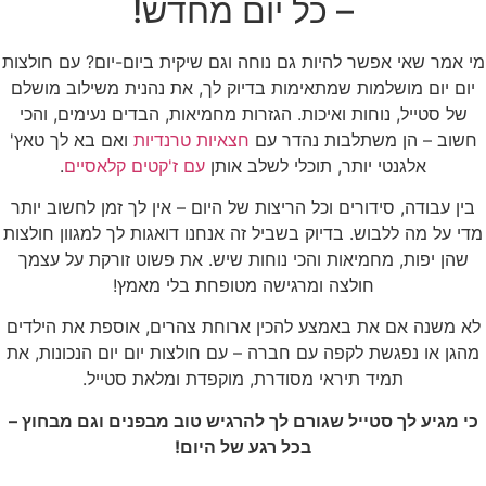
– כל יום מחדש!
מי אמר שאי אפשר להיות גם נוחה וגם שיקית ביום-יום? עם חולצות
יום יום מושלמות שמתאימות בדיוק לך, את נהנית משילוב מושלם
של סטייל, נוחות ואיכות. הגזרות מחמיאות, הבדים נעימים, והכי
חשוב – הן משתלבות נהדר עם
חצאיות טרנדיות
ואם בא לך טאץ'
אלגנטי יותר, תוכלי לשלב אותן
עם ז'קטים קלאסיים
.
בין עבודה, סידורים וכל הריצות של היום – אין לך זמן לחשוב יותר
מדי על מה ללבוש. בדיוק בשביל זה אנחנו דואגות לך למגוון חולצות
שהן יפות, מחמיאות והכי נוחות שיש. את פשוט זורקת על עצמך
חולצה ומרגישה מטופחת בלי מאמץ!
לא משנה אם את באמצע להכין ארוחת צהרים, אוספת את הילדים
מהגן או נפגשת לקפה עם חברה – עם חולצות יום יום הנכונות, את
תמיד תיראי מסודרת, מוקפדת ומלאת סטייל.
כי מגיע לך סטייל שגורם לך להרגיש טוב מבפנים וגם מבחוץ –
בכל רגע של היום!