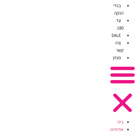
בגדי
הנקה
עד
180
SALE
צרו
קשר
מגזין
בית
אודותינו