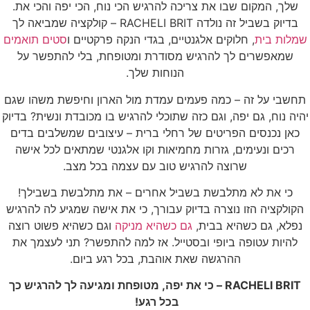
שלך, המקום שבו את צריכה להרגיש הכי נוח, הכי יפה והכי את.
בדיוק בשביל זה נולדה RACHELI BRIT – קולקציה שמביאה לך
שמלות בית
, חלוקים אלגנטיים, בגדי הנקה פרקטיים ו
סטים תואמים
שמאפשרים לך להרגיש מסודרת ומטופחת, בלי להתפשר על
הנוחות שלך.
תחשבי על זה – כמה פעמים עמדת מול הארון וחיפשת משהו שגם
יהיה נוח, גם יפה, וגם כזה שתוכלי להרגיש בו מכובדת ונשית? בדיוק
כאן נכנסים הפריטים של רחלי ברית – עיצובים שמשלבים בדים
רכים ונעימים, גזרות מחמיאות וקו אלגנטי שמתאים לכל אישה
שרוצה להרגיש טוב עם עצמה בכל מצב.
כי את לא מתלבשת בשביל אחרים – את מתלבשת בשבילך!
הקולקציה הזו נוצרה בדיוק עבורך, כי את אישה שמגיע לה להרגיש
נפלא, גם כשהיא בבית,
גם כשהיא מניקה
וגם כשהיא פשוט רוצה
להיות עטופה ביופי ובסטייל. אז למה להתפשר? תני לעצמך את
ההרגשה שאת אוהבת, בכל רגע ביום.
RACHELI BRIT – כי את יפה, מטופחת ומגיעה לך להרגיש כך
בכל רגע!