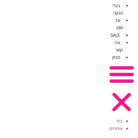
בגדי
הנקה
עד
180
SALE
צרו
קשר
מגזין
בית
אודותינו