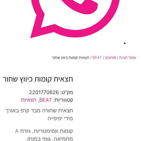
עמוד הבית
/
מותגים
/
BEAT
/ חצאית קומות כיווץ שחור
חצאית קומות כיווץ שחור
מק"ט:
2201770626
קטגוריות:
BEAT
,
חצאיות
חצאית שחורה מבד קרפ באורך
מידי יפיפייה
קומות אסימטריות, גזרת A
מחמיאה, גומי במותן.