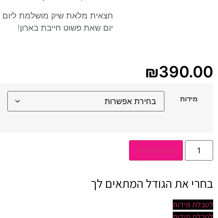
חצאית מלאת שיק מושלמת ליום
יום שאת פשוט חייבת בארון!
₪
390.00
מידות
כמות
הוספה לסל
של
חצאית
קומות
כיווץ
בחרי את הגודל המתאים לך
שחור
לטבלת מידות
לטבלת מידות