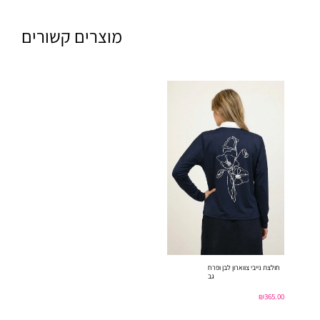
מוצרים קשורים
חולצת נייבי צווארון לבן ופרח
גב
₪
365.00