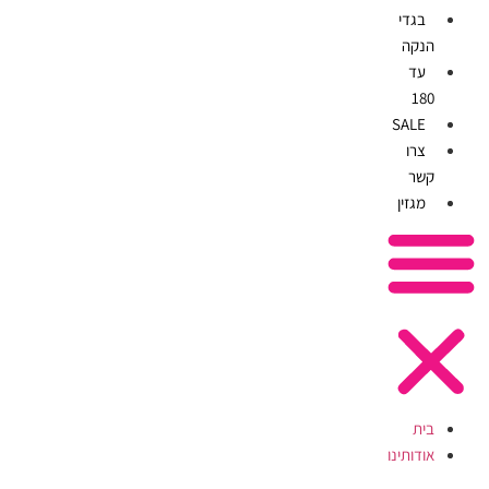
בגדי
הנקה
עד
180
SALE
צרו
קשר
מגזין
בית
אודותינו