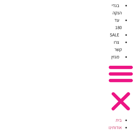
בגדי
הנקה
עד
180
SALE
צרו
קשר
מגזין
בית
אודותינו