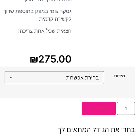
גסקה גומי במותן בתוספת שרוך
לקשירה קדמית
חצאית שכל אחת צריכה!
₪
275.00
מידות
כמות
הוספה לסל
של
חצאית
ג'רסי
שחור
בחרי את הגודל המתאים לך
גומי
ושרוך