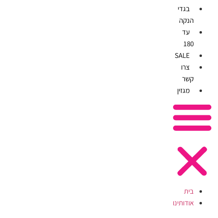
בגדי
הנקה
עד
180
SALE
צרו
קשר
מגזין
בית
אודותינו